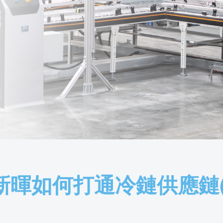
新暉如何打通冷鏈供應鏈(B