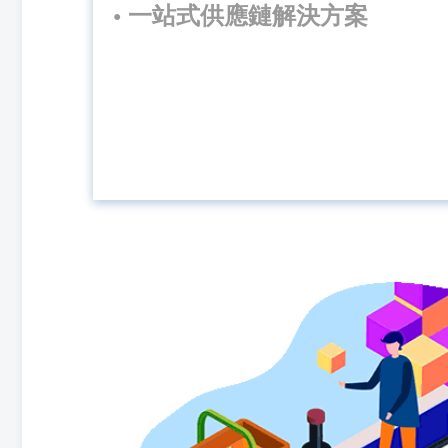
• 一站式供應鏈解決方案