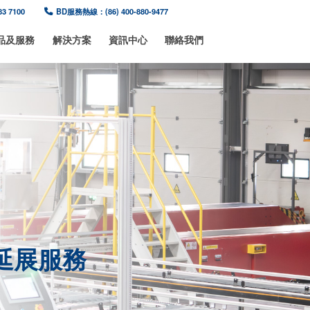
3 7100
BD服務熱線：(86) 400-880-9477
品及服務
解決方案
資訊中心
聯絡我們
延展服務