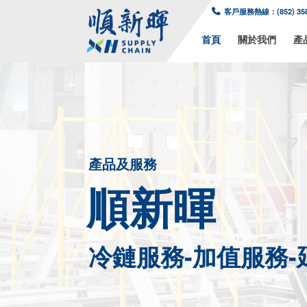
客戶服務熱線：(852) 358
首頁
關於我們
產
產品及服務
順新暉
冷鏈服務-加值服務-