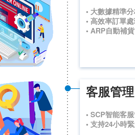
• 大數據精準
• 高效率訂單處
• ARP自動補貨
客服管理
• SCP智能客
• 支持24小時