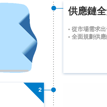
供應鏈全
• 從市場需求出
• 全面規劃供
2