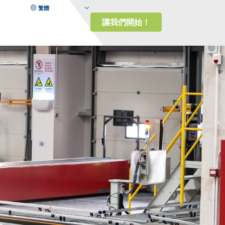
繁體
讓我們開始！