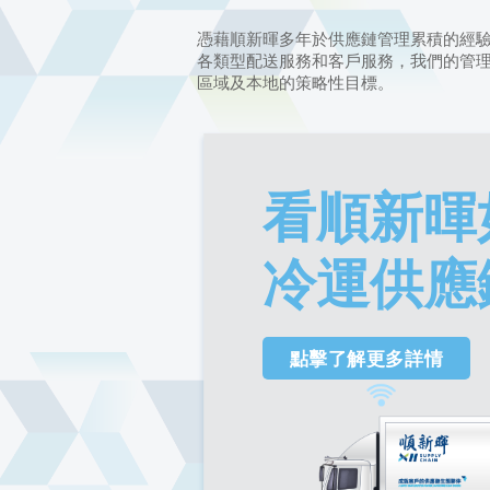
供應鏈解
產品及服務 > 供應鏈解決方案
憑藉順新暉多年於供